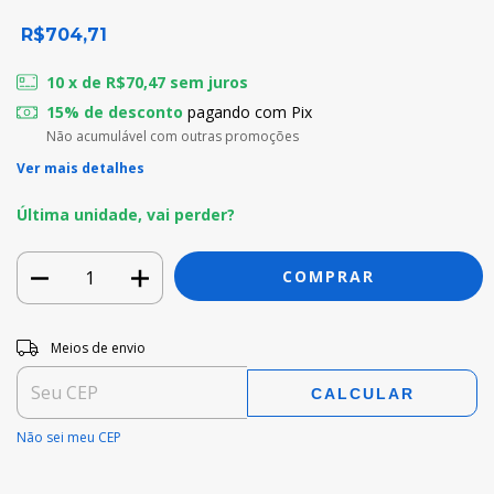
R$704,71
10
x de
R$70,47
sem juros
15% de desconto
pagando com Pix
Não acumulável com outras promoções
Ver mais detalhes
Última unidade, vai perder?
Entregas para o CEP:
ALTERAR CEP
Meios de envio
CALCULAR
Não sei meu CEP